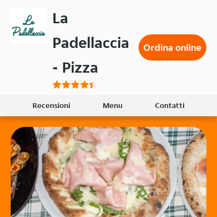
Passa
La
al
contenuto
Padellaccia
principale
Ordina online
- Pizza
Recensioni
Menu
Contatti